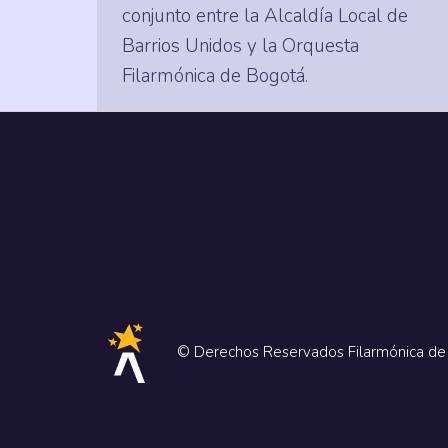
conjunto entre la Alcaldía Local de
Barrios Unidos y la Orquesta
Filarmónica de Bogotá.
© Derechos Reservados Filarmónica d