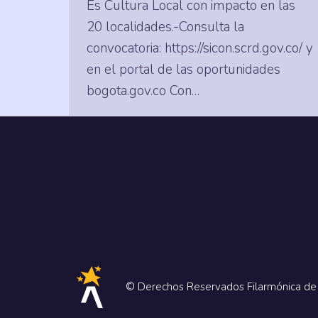
Es Cultura Local con impacto en las
20 localidades.-Consulta la
convocatoria: https://sicon.scrd.gov.co/ y
en el portal de las oportunidades
bogota.gov.co Con…
© Derechos Reservados Filarmónica d