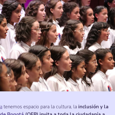
sa
tenemos espacio para la cultura, la
inclusión y la
 de Bogotá
(OFB) invita a toda la ciudadanía a