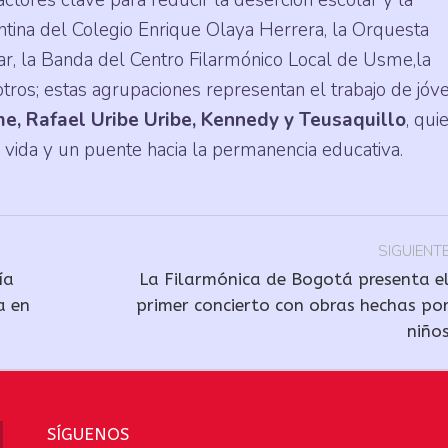
antina del Colegio Enrique Olaya Herrera, la Orquesta
r, la Banda del Centro Filarmónico Local de Usme,la
otros; estas agrupaciones representan el trabajo de jóv
e, Rafael Uribe Uribe, Kennedy y Teusaquillo
, qui
 vida y un puente hacia la permanencia educativa.
SIGUIENT
ía
La Filarmónica de Bogotá presenta e
Publicación
a en
primer concierto con obras hechas po
niño
siguiente:
SÍGUENOS