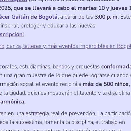
2025, que se llevará a cabo el martes 10 y jueves 
écer Gaitán
de
Bogotá
,
a partir de las
3:00 p. m.
Este
inspirar, proteger y educar a las nuevas
scripción!
ro, danza, talleres y más eventos imperdibles en Bogot
orales, estudiantinas, bandas y orquestas
conformad
en una gran muestra de lo que puede lograrse cuando 
mación social. el evento recibirá a
más de 500 niños,
e la ciudad, quienes mostrarán el talento y la disciplina
larmónica
.
ten en una estrategia real de prevención. La participaci
ece la autoestima, fomenta la disciplina, el trabajo en
actores clave para reducir la deserción escolar y la