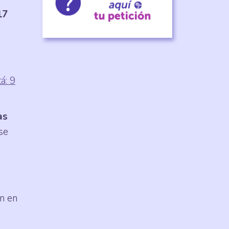
17
á: 9
as
se
ón en