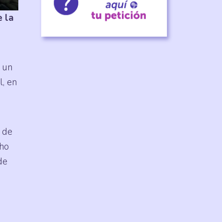
e la
n un
l, en
a de
cho
de