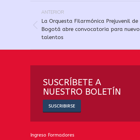
Navegación
ANTERIOR
entre
La Orquesta Filarmónica Prejuvenil de
publicaciones
Publicación
Bogotá abre convocatoria para nuevo
talentos
anterior:
SUSCRÍBETE A
NUESTRO BOLETÍN
SUSCRIBIRSE
Ingreso Formadores